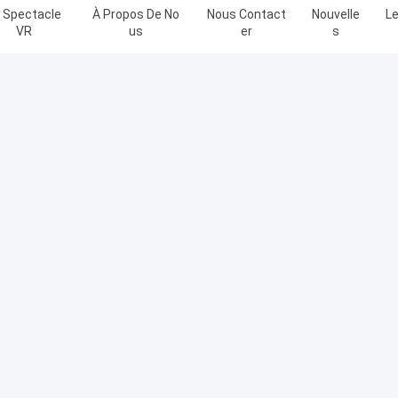
 Spectacle
À Propos De No
Nous Contact
Nouvelle
Le
VR
Us
Er
S