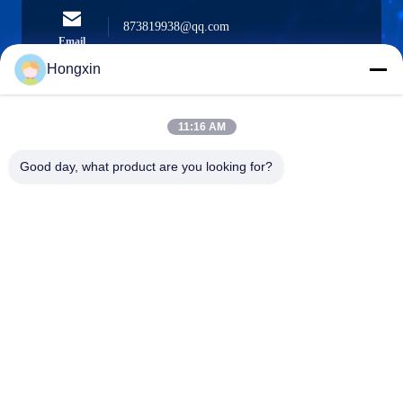
873819938@qq.com
Email
Hongxin
11:16 AM
0086-510-13601538657
Téléphone
Good day, what product are you looking for?
Yixing Hongxin Illumination Facilities Co.,
Ltd.