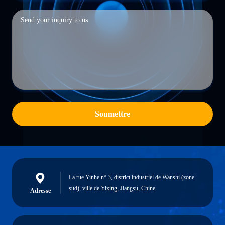
Soumettre
La rue Yinhe n°.3, district industriel de Wanshi (zone
sud), ville de Yixing, Jiangsu, Chine
Adresse