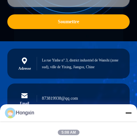
Soumettre
La rue Yinhe n°.3, district industriel de Wanshi (zone
sud), ville de Yixing, Jiangsu, Chine
Adresse
873819938@qq.com
Email
Hongxin
5:08 AM
0086-510-13601538657