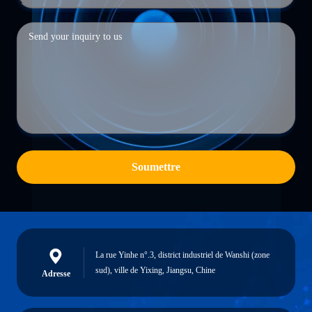
Soumettre
La rue Yinhe n°.3, district industriel de Wanshi (zone
sud), ville de Yixing, Jiangsu, Chine
Adresse