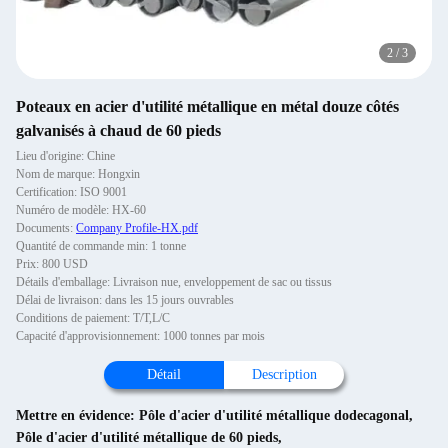
2
/
3
Poteaux en acier d'utilité métallique en métal douze côtés
galvanisés à chaud de 60 pieds
Lieu d'origine: Chine
Nom de marque: Hongxin
Certification: ISO 9001
Numéro de modèle: HX-60
Documents:
Company Profile-HX.pdf
Quantité de commande min: 1 tonne
Prix: 800 USD
Détails d'emballage: Livraison nue, enveloppement de sac ou tissus
Délai de livraison: dans les 15 jours ouvrables
Conditions de paiement: T/T,L/C
Capacité d'approvisionnement: 1000 tonnes par mois
Détail
Description
Mettre en évidence:
Pôle d'acier d'utilité métallique dodecagonal
,
Pôle d'acier d'utilité métallique de 60 pieds
,