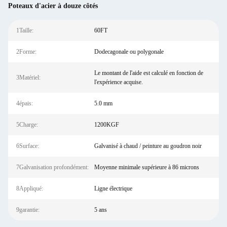
Poteaux d'acier à douze côtés
1Taille:
60FT
2Forme:
Dodecagonale ou polygonale
Le montant de l'aide est calculé en fonction de
3Matériel:
l'expérience acquise.
4épais:
5.0 mm
5Charge:
1200KGF
6Surface:
Galvanisé à chaud / peinture au goudron noir
7Galvanisation profondément:
Moyenne minimale supérieure à 86 microns
8Appliqué:
Ligne électrique
9garantie:
5 ans