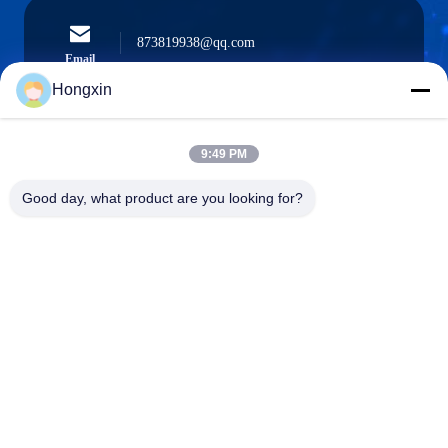
873819938@qq.com
Email
Hongxin
9:49 PM
0086-510-13601538657
Téléphone
Good day, what product are you looking for?
Yixing Hongxin Illumination Facilities Co.,
Ltd.