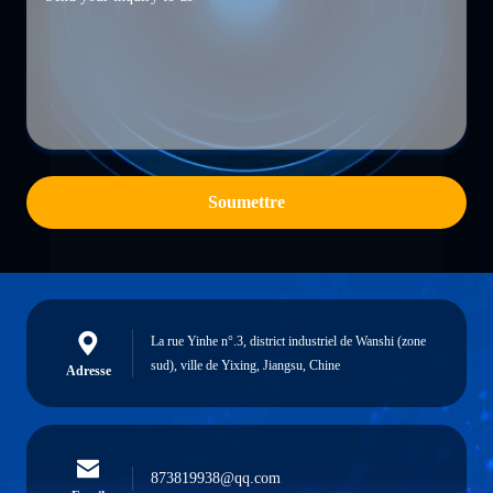
Soumettre
La rue Yinhe n°.3, district industriel de Wanshi (zone
sud), ville de Yixing, Jiangsu, Chine
Adresse
873819938@qq.com