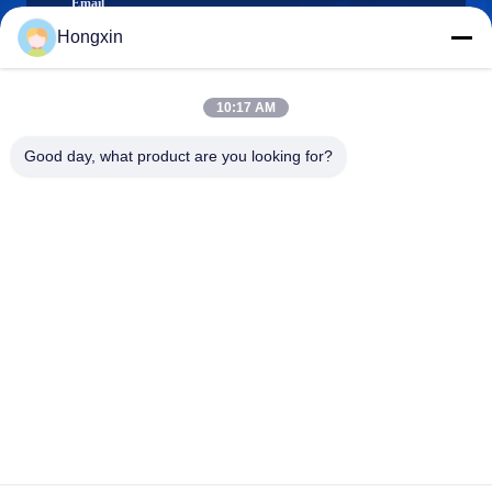
Email
Hongxin
10:17 AM
0086-510-13601538657
Téléphone
Good day, what product are you looking for?
Yixing Hongxin Illumination Facilities Co.,
Ltd.
Yixing Hongxin Illumination Facilities Co., Ltd.