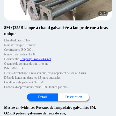
2
/
3
8M Q255B lampe à chaud galvanisée à lampe de rue à bras
unique
Lieu d'origine: Chine
Nom de marque: Hongxin
Certification: ISO 9001
Numéro de modèle: hx-08
Documents:
Company Profile-HX.pdf
Quantité de commande min: 1 tonne
Prix: 800 USD
Détails d'emballage: Livraison nue, enveloppement de sac ou tissus
Délai de livraison: dans les 15 jours ouvrables
Conditions de paiement: T/T,L/C
Capacité d'approvisionnement: 1000 tonnes par mois
Détail
Description
Mettre en évidence:
Poteaux de lampadaire galvanisés 8M
,
Q255B poteau galvanisé de feux de rue
,