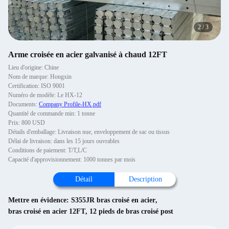
2
/
3
Arme croisée en acier galvanisé à chaud 12FT
Lieu d'origine: Chine
Nom de marque: Hongxin
Certification: ISO 9001
Numéro de modèle: Le HX-12
Documents:
Company Profile-HX.pdf
Quantité de commande min: 1 tonne
Prix: 800 USD
Détails d'emballage: Livraison nue, enveloppement de sac ou tissus
Délai de livraison: dans les 15 jours ouvrables
Conditions de paiement: T/T,L/C
Capacité d'approvisionnement: 1000 tonnes par mois
Détail
Description
Mettre en évidence:
S355JR bras croisé en acier
,
bras croisé en acier 12FT
,
12 pieds de bras croisé post