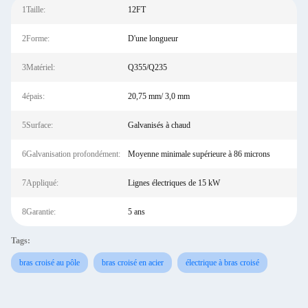
1Taille:
12FT
2Forme:
D'une longueur
3Matériel:
Q355/Q235
4épais:
20,75 mm/ 3,0 mm
5Surface:
Galvanisés à chaud
6Galvanisation profondément:
Moyenne minimale supérieure à 86 microns
7Appliqué:
Lignes électriques de 15 kW
8Garantie:
5 ans
Tags:
bras croisé au pôle
bras croisé en acier
électrique à bras croisé