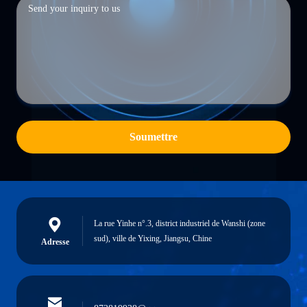
Soumettre
La rue Yinhe n°.3, district industriel de Wanshi (zone
sud), ville de Yixing, Jiangsu, Chine
Adresse