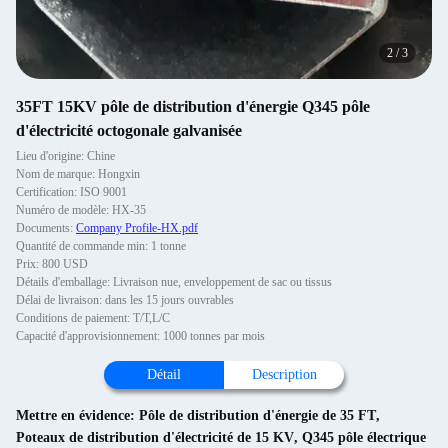
2
/
3
35FT 15KV pôle de distribution d'énergie Q345 pôle
d'électricité octogonale galvanisée
Lieu d'origine: Chine
Nom de marque: Hongxin
Certification: ISO 9001
Numéro de modèle: HX-35
Documents:
Company Profile-HX.pdf
Quantité de commande min: 1 tonne
Prix: 800 USD
Détails d'emballage: Livraison nue, enveloppement de sac ou tissus
Délai de livraison: dans les 15 jours ouvrables
Conditions de paiement: T/T,L/C
Capacité d'approvisionnement: 1000 tonnes par mois
Détail
Description
Mettre en évidence:
Pôle de distribution d'énergie de 35 FT
,
Poteaux de distribution d'électricité de 15 KV
,
Q345 pôle électrique