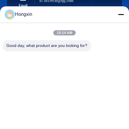
873819938@qq.com
Email
Hongxin
10:14 AM
0086-510-13601538657
Téléphone
Good day, what product are you looking for?
Yixing Hongxin Illumination Facilities Co.,
Ltd.