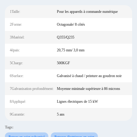
1Taille:
Pour les appareils à commande numérique
2Forme:
Octagonale/ 8 côtés
3Matériel:
Q355/Q235
4épais:
20,75 mm/ 3,0 mm
5Charge:
500KGF
6Surface:
Galvanisé à chaud / peinture au goudron noir
7Galvanisation profondément:
Moyenne minimale supérieure à 86 microns
8Appliqué:
Lignes électriques de 15 kW
9Garantie:
5 ans
Tags: