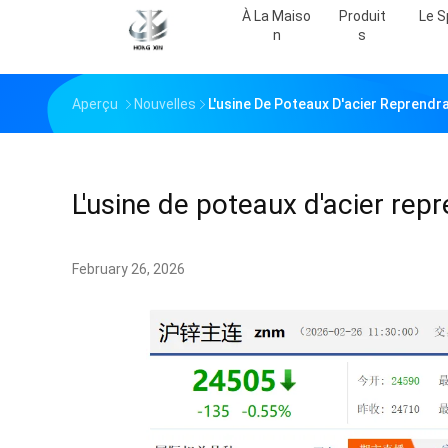
À La Maiso
Produit
Le S
N
S
Aperçu
Nouvelles
L'usine De Poteaux D'acier Reprendr
L'usine de poteaux d'acier rep
February 26, 2026