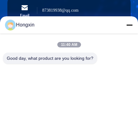
873819938@qq.com
Email
Hongxin
11:40 AM
0086-510-13601538657
Téléphone
Good day, what product are you looking for?
Yixing Hongxin Illumination Facilities Co.,
Ltd.