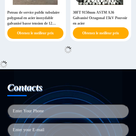
Poteau de service public tubulaire
30FT 9150mm ASTM A36
polygonal en acier inoxydable
Galvanisé Octagonal 15kV Pouvoir
galvanisé basse tension de 12
en acier
mètres, poteau de transmission,
Obtenez le meilleur prix
Obtenez le meilleur prix
poteaux électriques à vendre
Contacts