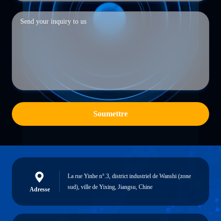
Soumettre
La rue Yinhe n°.3, district industriel de Wanshi (zone
sud), ville de Yixing, Jiangsu, Chine
Adresse