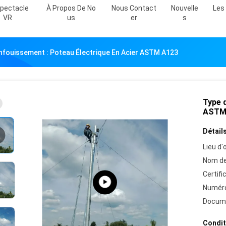
Spectacle
À Propos De No
Nous Contact
Nouvelle
Les 
VR
Us
Er
S
nfouissement : Poteau Électrique En Acier ASTM A123
Type 
ASTM
Détails
Lieu d'o
Nom de
Certifi
Numéro
Docum
Condit