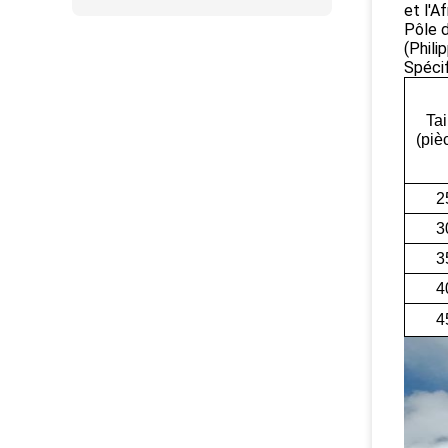
et l'A
Pôle d
(Phili
Spécif
Tai
(piè
2
3
3
4
4