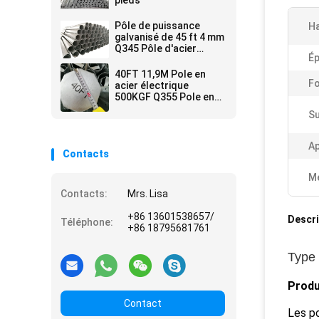
pieds
Pôle de puissance
Ha
galvanisé de 45 ft 4 mm
Q345 Pôle d'acier
Ép
octogonal
40FT 11,9M Pole en
F
acier électrique
500KGF Q355 Pole en
acier galvanisé
Su
Ap
Contacts
Me
Contacts:
Mrs. Lisa
+86 13601538657/
Descri
Téléphone:
+86 18795681761
Type 
Produ
Contact
Les po