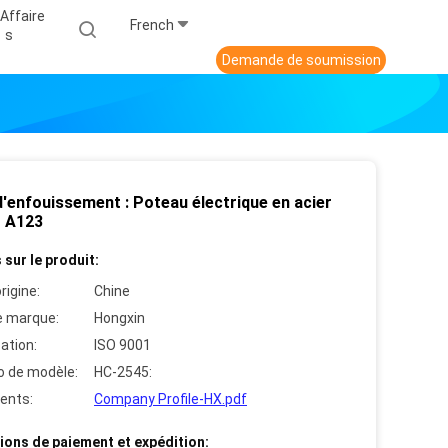
Affaire
French
S
Demande de soumission
d'enfouissement : Poteau électrique en acier
 A123
 sur le produit:
rigine:
Chine
 marque:
Hongxin
cation:
ISO 9001
 de modèle:
HC-2545:
ents:
Company Profile-HX.pdf
ions de paiement et expédition: