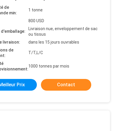
té de
1 tonne
nde min:
800 USD
Livraison nue, enveloppement de sac
s d'emballage:
ou tissus
e livraison:
dans les 15 jours ouvrables
ions de
T/T,L/C
nt:
té
1000 tonnes par mois
ovisionnement:
Meilleur Prix
Contact