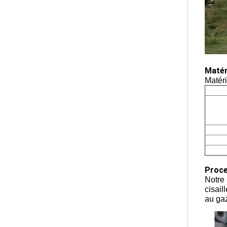
Matér
Matér
Proce
Notre
cisail
au gaz