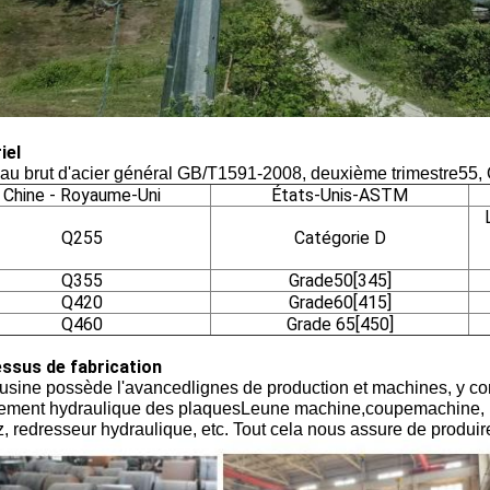
iel
iau brut d'acier général GB/T1591-2008, deuxième trimestre
5
5,
Chine - Royaume-Uni
États-Unis-ASTM
Q255
Catégorie D
Q355
Grade50[345]
Q420
Grade60[415]
Q460
Grade 65[450]
ssus de fabrication
 usine possède l'avance
d
lignes de production et machines, y c
lement hydraulique des plaques
Le
une machine,
coupe
machine, 
, redresseur hydraulique, etc. Tout cela nous assure de produire