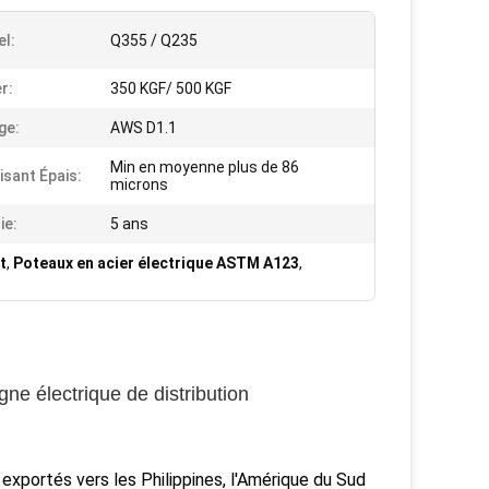
el:
Q355 / Q235
r:
350 KGF/ 500 KGF
ge:
AWS D1.1
Min en moyenne plus de 86
isant Épais:
microns
ie:
5 ans
t
,
Poteaux en acier électrique ASTM A123
,
ne électrique de distribution
exportés vers les Philippines, l'Amérique du Sud