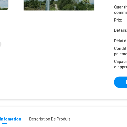
Quanti
comma
Prix:
Détail
Délai d
Condit
paieme
Capaci
d'appr
 Infomation
Description De Produit