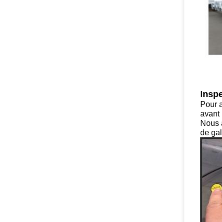
Insp
Pour a
avant 
Nous a
de gal