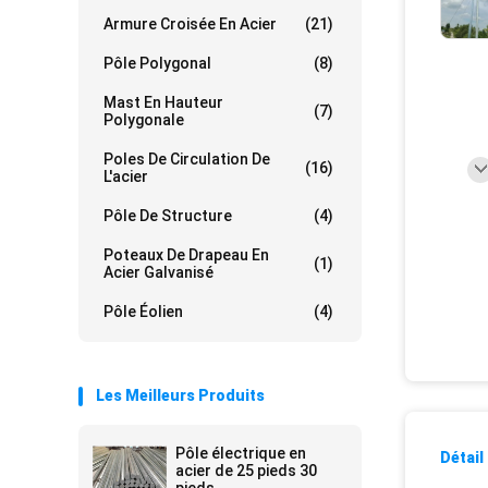
Armure Croisée En Acier
(21)
Pôle Polygonal
(8)
Mast En Hauteur
(7)
Polygonale
Poles De Circulation De
(16)
L'acier
Pôle De Structure
(4)
Poteaux De Drapeau En
(1)
Acier Galvanisé
Pôle Éolien
(4)
Les Meilleurs Produits
Pôle électrique en
Détail
acier de 25 pieds 30