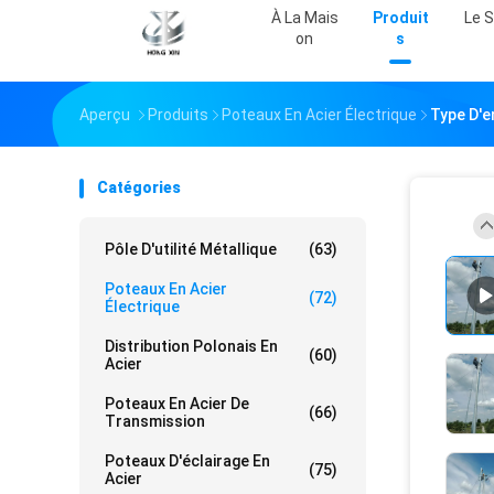
À La Mais
Produit
Le 
On
S
Aperçu
Produits
Poteaux En Acier Électrique
Type D'e
Catégories
Pôle D'utilité Métallique
(63)
Poteaux En Acier
(72)
Électrique
Distribution Polonais En
(60)
Acier
Poteaux En Acier De
(66)
Transmission
Poteaux D'éclairage En
(75)
Acier