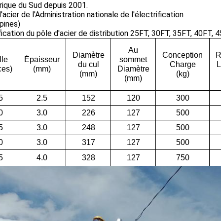
frique du Sud depuis 2001.
'acier de l'Administration nationale de l'électrification
ppines)
ication du pôle d'acier de distribution 25FT, 30FT, 35FT, 40FT, 4
Au
Diamètre
Conception
R
lle
Épaisseur
sommet
du cul
Charge
L
ces)
(mm)
Diamètre
(mm)
(kg)
(mm)
5
2.5
152
120
300
0
3.0
226
127
500
5
3.0
248
127
500
0
3.0
317
127
500
5
4.0
328
127
750