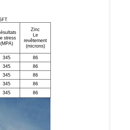
5FT.
Zinc
ésultats
Le
e stress
revêtement
(MPA)
(microns)
345
86
345
86
345
86
345
86
345
86